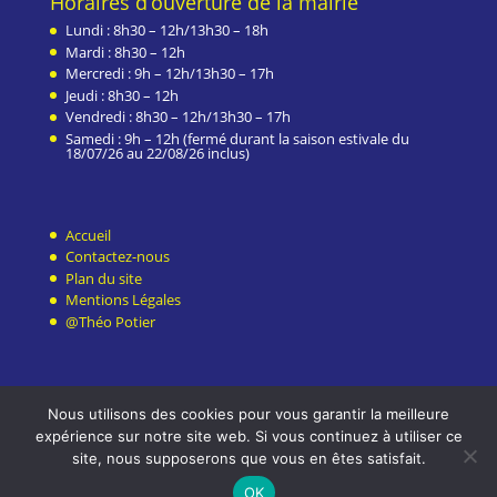
Horaires d’ouverture de la mairie
Lundi : 8h30 – 12h/13h30 – 18h
Mardi : 8h30 – 12h
Mercredi : 9h – 12h/13h30 – 17h
Jeudi : 8h30 – 12h
Vendredi : 8h30 – 12h/13h30 – 17h
Samedi : 9h – 12h (fermé durant la saison estivale du
18/07/26 au 22/08/26 inclus)
Accueil
Contactez-nous
Plan du site
Mentions Légales
@Théo Potier
Nous utilisons des cookies pour vous garantir la meilleure
expérience sur notre site web. Si vous continuez à utiliser ce
site, nous supposerons que vous en êtes satisfait.
OK
© 2021 Mairie de La Roche-Maurice. Tous droits réservés.