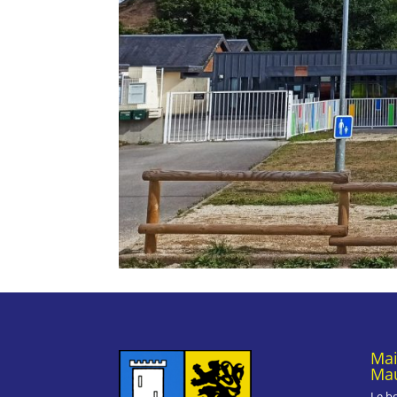
Mai
Mau
Le b