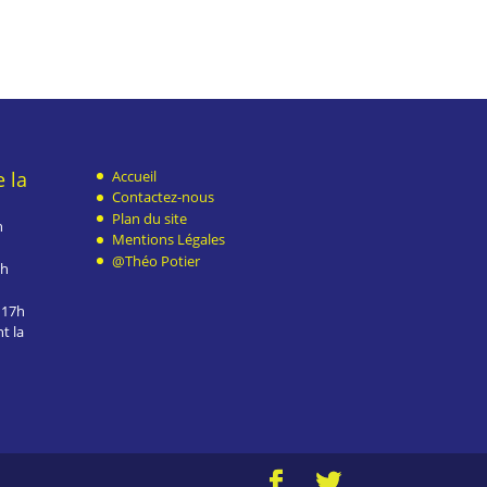
 la
Accueil
Contactez-nous
Plan du site
h
Mentions Légales
@Théo Potier
7h
 17h
t la