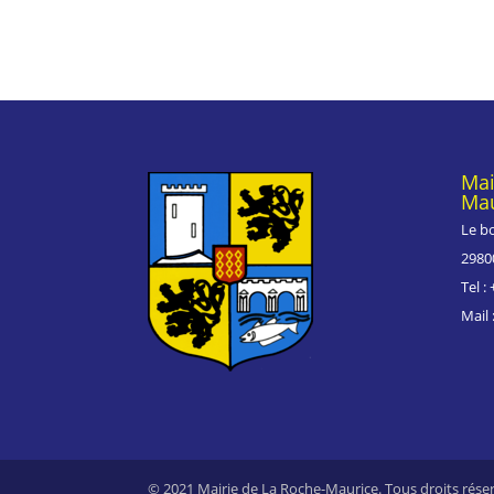
Mai
Mau
Le b
2980
Tel : 
Mail
© 2021 Mairie de La Roche-Maurice. Tous droits rése